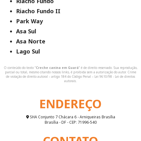
Riacho Fundo
Riacho Fundo II
Park Way
Asa Sul
Asa Norte
Lago Sul
O conteúdo do texto "
Creche canina em Guará
" é de direito reservado. Sua reprodução,
parcial ou total, mesmo citando nossos links, é proibida sem a autorização do autor. Crime
de violação de direito autoral – artigo 184 do Código Penal –
Lei 9610/98 - Lei de direitos
autorais
.
ENDEREÇO
SHA Conjunto 7 Chácara 6 - Arniqueiras Brasília
Brasília - DF - CEP: 71996-540
CONTATO