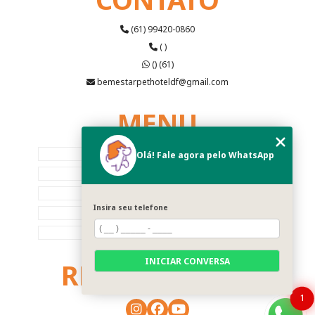
(61) 99420-0860
( )
() (61)
bemestarpethoteldf@gmail.com
MENU
HOME
Olá! Fale agora pelo WhatsApp
EMPRESA
CONTATO
Insira seu telefone
CATEGORIAS
MAPA DO SITE
INICIAR CONVERSA
REDES SOCIAIS
1