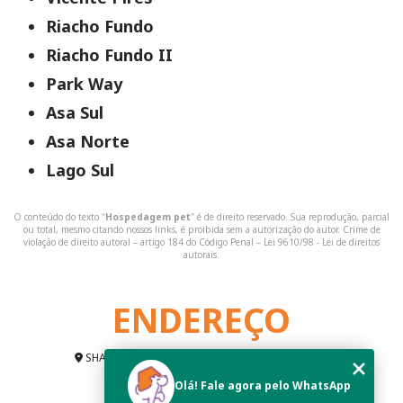
Riacho Fundo
Riacho Fundo II
Park Way
Asa Sul
Asa Norte
Lago Sul
O conteúdo do texto "
Hospedagem pet
" é de direito reservado. Sua reprodução, parcial
ou total, mesmo citando nossos links, é proibida sem a autorização do autor. Crime de
violação de direito autoral – artigo 184 do Código Penal –
Lei 9610/98 - Lei de direitos
autorais
.
ENDEREÇO
SHA Conjunto 7 Chácara 6 - Arniqueiras Brasília
Brasília - DF - CEP: 71996-540
Olá! Fale agora pelo WhatsApp