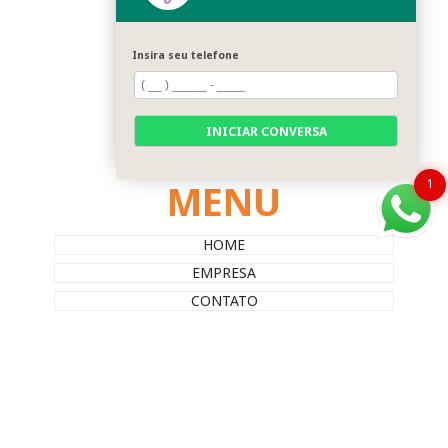
CONTATO
Insira seu telefone
(61) 99420-0860
( )
() (61)
INICIAR CONVERSA
bemestarpethoteldf@gmail.com
MENU
1
HOME
EMPRESA
CONTATO
CATEGORIAS
MAPA DO SITE
REDES SOCIAIS